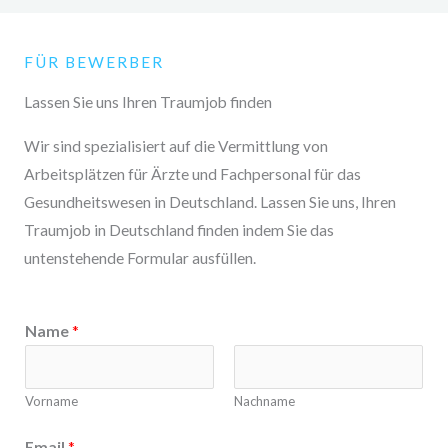
Team hat mich auch bezüglich der Visabestimmungen
für diesen Prozess beraten. Ich kann conttigo
FÜR BEWERBER
consulting & services aufgrund ihres
hochqualifizierten Teams weiterempfehlen.
Lassen Sie uns Ihren Traumjob finden
Wir sind spezialisiert auf die Vermittlung von
Arbeitsplätzen für Ärzte und Fachpersonal für das
Gesundheitswesen in Deutschland. Lassen Sie uns, Ihren
Traumjob in Deutschland finden indem Sie das
untenstehende Formular ausfüllen.
Name
*
Vorname
Nachname
Email
*