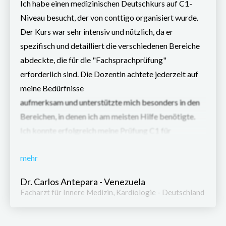
Ich habe einen medizinischen Deutschkurs auf C1-
Niveau besucht, der von conttigo organisiert wurde.
Der Kurs war sehr intensiv und nützlich, da er
spezifisch und detailliert die verschiedenen Bereiche
abdeckte, die für die "Fachsprachprüfung"
erforderlich sind. Die Dozentin achtete jederzeit auf
meine Bedürfnisse
aufmerksam und unterstützte mich besonders in den
Bereichen, in denen ich am meisten Hilfe benötigte.
Ich konnte erfolgreich meine Prüfung C1 für
medizinisches Deutsch "Fachsprachprüfung" ablegen.
mehr
Von Anfang an hat conttigo mir qualitativ
hochwertige Informationen direkt und höflich
Dr. Carlos Antepara - Venezuela
vermittelt. Das Team war sehr herzlich und
Facharzt für Innere Medizin, Kardiologie - Deutschland
unterstützend, so dass ich mich sicher und umfassend
über den Prozess informiert fühlte.Das conttigo-