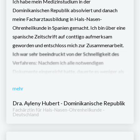
Ich habe mein Medizinstudium in der
Dominikanischen Republik absolviert und danach
meine Facharztausbildung in Hals-Nasen-
Ohrenheilkunde in Spanien gemacht. Ich bin über eine
spanische Zeitschrift auf conttigo aufmerksam
geworden und entschloss mich zur Zusammenarbeit.
Ich war sehr beeindruckt von der Schnelligkeit des
Verfahrens: Nachdem ich alle notwendigen
Dokumente eingereicht hatte, dauerte es weniger als
zwei Wochen, bis ich meine Approbation erhielt. Ich
mehr
bin der Meinung, dass conttigo die beste Wahl für alle
Ärzte ist, die diesen Prozess beginnen möchten. Das
Dra. Ayleny Hubert - Dominikanische Republik
Unternehmen verfügt über ein äußerst erfahrenes und
Fachärztin für Hals-Nasen-Ohrenheilkunde -
Deutschland
professionelles Team, das immer erreichbar ist und
einem bei allen Schritten des Verfahrens unterstützt.